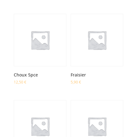
Choux 5pce
Fraisier
12,50
€
5,90
€