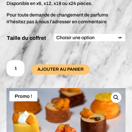
Disponible en x6, x12, x18 ou x24 pièces.
Pour toute demande de changement de parfums
n’hésitez pas à nous l’adresser en commentaire
Taille du coffret
quantité
de
AJOUTER AU PANIER
Coffret
Minis
Gourmands
Promo !