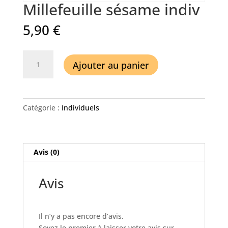
Millefeuille sésame indiv
5,90
€
quantité
Ajouter au panier
de
Millefeuille
sésame
indiv
Catégorie :
Individuels
Avis (0)
Avis
Il n’y a pas encore d’avis.
Soyez le premier à laisser votre avis sur