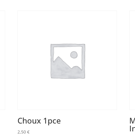
Choux 1pce
M
I
2,50
€