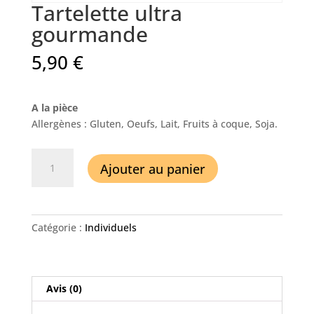
Tartelette ultra
gourmande
5,90
€
A la pièce
Allergènes : Gluten, Oeufs, Lait, Fruits à coque, Soja.
quantité
Ajouter au panier
de
Tartelette
ultra
gourmande
Catégorie :
Individuels
Avis (0)