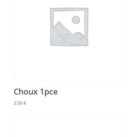
Choux 1pce
2,50
€