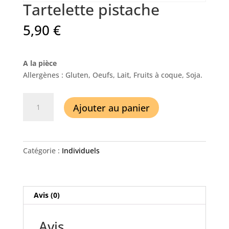
Tartelette pistache
5,90
€
A la pièce
Allergènes : Gluten, Oeufs, Lait, Fruits à coque, Soja.
quantité
Ajouter au panier
de
Tartelette
pistache
Catégorie :
Individuels
Avis (0)
Avis