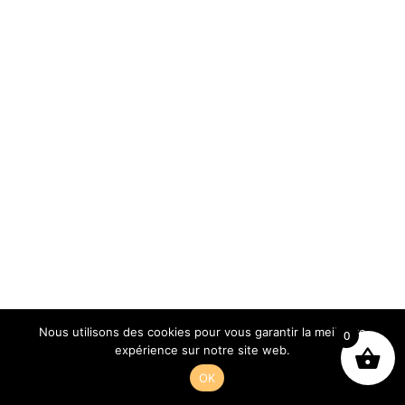
Archives
Categories
juillet 2022
Uncategorized
Nous utilisons des cookies pour vous garantir la meilleure
0
expérience sur notre site web.
OK
Design de
Elegant Themes
| Propulsé par