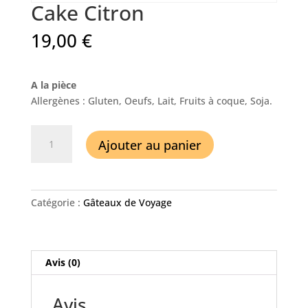
Cake Citron
19,00
€
A la pièce
Allergènes : Gluten, Oeufs, Lait, Fruits à coque, Soja.
quantité
Ajouter au panier
de
Cake
Citron
Catégorie :
Gâteaux de Voyage
Avis (0)
Avis