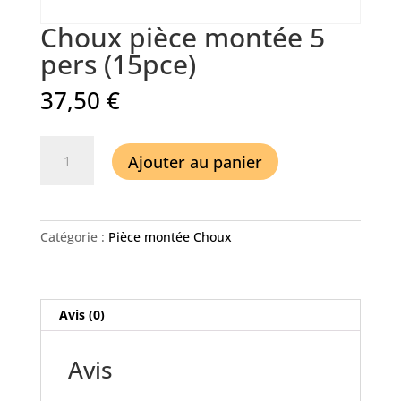
Choux pièce montée 5
pers (15pce)
37,50
€
quantité
Ajouter au panier
de
Choux
pièce
montée
Catégorie :
Pièce montée Choux
5
pers
(15pce)
Avis (0)
Avis