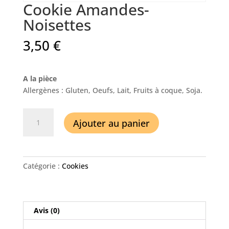
Cookie Amandes-
Noisettes
3,50
€
A la pièce
Allergènes : Gluten, Oeufs, Lait, Fruits à coque, Soja.
quantité
Ajouter au panier
de
Cookie
Amandes-
Noisettes
Catégorie :
Cookies
Avis (0)