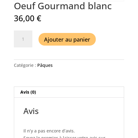
Oeuf Gourmand blanc
36,00
€
quantité
Ajouter au panier
de
Oeuf
Gourmand
blanc
Catégorie :
Pâques
Avis (0)
Avis
Il n’y a pas encore d’avis.
Soyez le premier à laisser votre avis sur