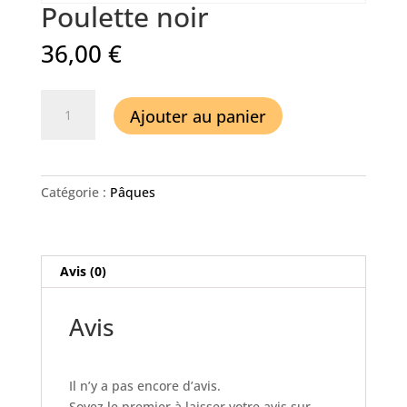
Poulette noir
36,00
€
quantité
Ajouter au panier
de
Poulette
noir
Catégorie :
Pâques
Avis (0)
Avis
Il n’y a pas encore d’avis.
Soyez le premier à laisser votre avis sur