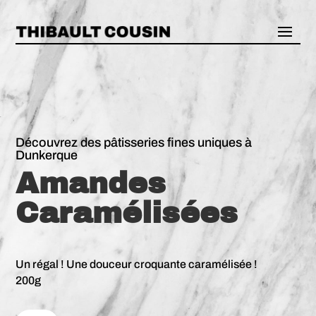
Découvrez des pâtisseries fines uniques à
Dunkerque
Amandes
Caramélisées
Un régal ! Une douceur croquante caramélisée !
200g
quantité