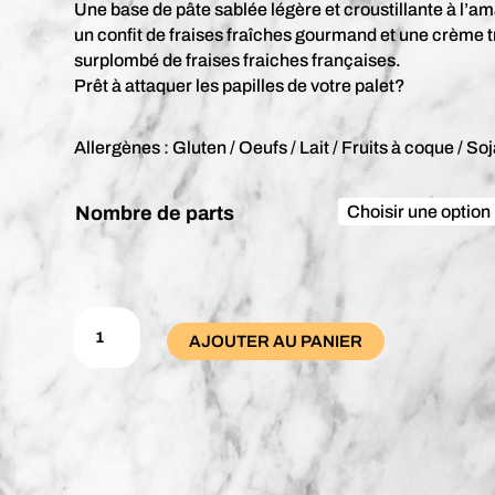
Une base de pâte sablée légère et croustillante à l’a
un confit de fraises fraîches gourmand et une crème tr
surplombé de fraises fraiches françaises.
Prêt à attaquer les papilles de votre palet?
Allergènes : Gluten / Oeufs / Lait / Fruits à coque / So
Nombre de parts
quantité
de
AJOUTER AU PANIER
La
Tarte
aux
Fraises