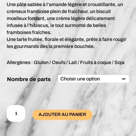
Une pâte sablée à l’amande légère et croustillante, un
crémeux framboise plein de fraîcheur, un biscuit
moelleux fondant, une crème légère délicatement
infusée à l’hibiscus, le tout surmonté de belles
framboises fraîches.
Une tarte fruitée, florale et élégante, prête à faire rougir
les gourmands dès la première bouchée.
Allergènes : Gluten / Oeufs / Lait / Fruits à coque / Soja
Nombre de parts
quantité
de
AJOUTER AU PANIER
Tarte
Framboises
Hibiscus