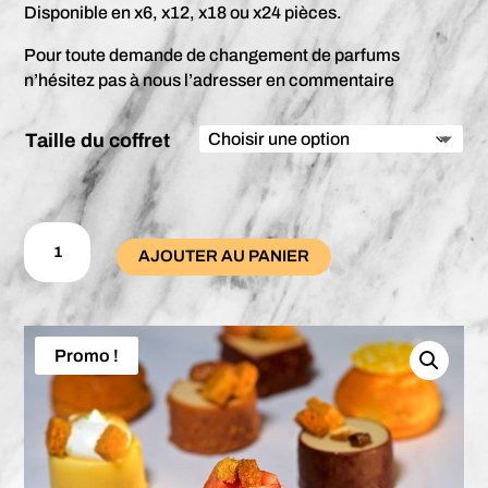
Disponible en x6, x12, x18 ou x24 pièces.
Pour toute demande de changement de parfums
n’hésitez pas à nous l’adresser en commentaire
Taille du coffret
quantité
de
AJOUTER AU PANIER
Coffret
Minis
Classiques
Promo !