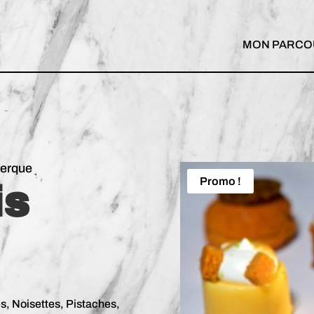
MON PARCO
kerque
Promo !
is
, Noisettes, Pistaches,