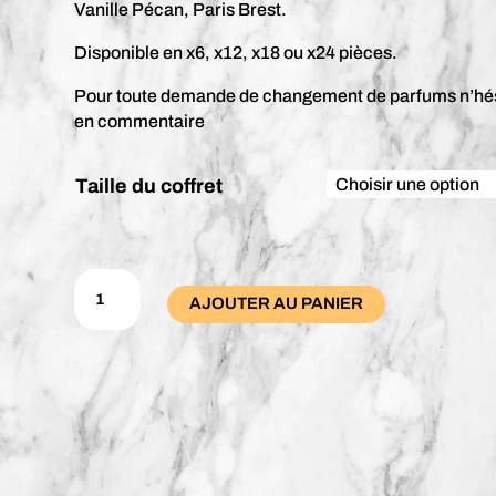
Vanille Pécan, Paris Brest.
Disponible en x6, x12, x18 ou x24 pièces.
Pour toute demande de changement de parfums n’hési
en commentaire
Taille du coffret
quantité
de
AJOUTER AU PANIER
Coffret
Minis
Nuts